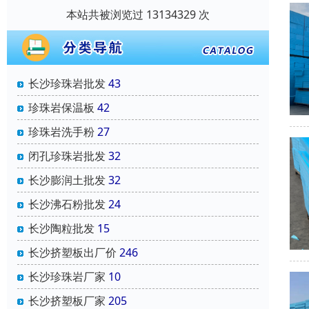
本站共被浏览过 13134329 次
长沙珍珠岩批发
43
珍珠岩保温板
42
珍珠岩洗手粉
27
闭孔珍珠岩批发
32
长沙膨润土批发
32
长沙沸石粉批发
24
长沙陶粒批发
15
长沙挤塑板出厂价
246
长沙珍珠岩厂家
10
长沙挤塑板厂家
205