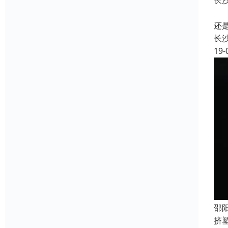
长
难
还
长
19-
邵
挤