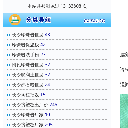
本站共被浏览过 13133808 次
长沙珍珠岩批发
43
珍珠岩保温板
42
建
珍珠岩洗手粉
27
闭孔珍珠岩批发
32
‌
长沙膨润土批发
32
‌
长沙沸石粉批发
24
长沙陶粒批发
15
长沙挤塑板出厂价
246
长沙珍珠岩厂家
10
长沙挤塑板厂家
205