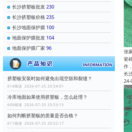
长沙挤塑板批发
230
长沙挤塑板价格
235
长沙地面保护膜
100
地面保护膜批发
104
地面保护膜厂家
96
张
瓷
作
长
挤塑板安装时如何避免出现空鼓和裂缝？
24-
614阅读 2026-07-25 20:54:01
冷库地面如果使用挤塑板，怎么处理？
609阅读 2026-07-25 20:53:15
如何判断挤塑板的质量是否合格？
611阅读 2026-07-25 20:52:17