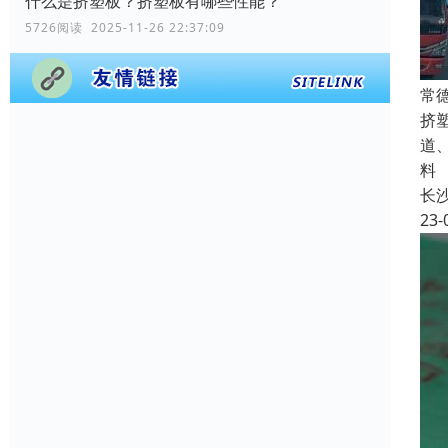
什么是挤塑板？挤塑板有哪些性能？
5726阅读 2025-11-26 22:37:09
常
挤
道
料
长
23-