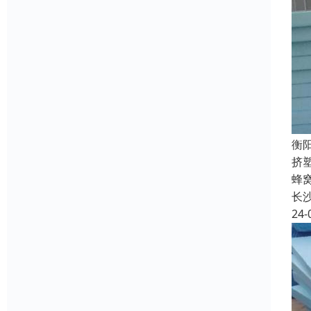
衡
挤
蜂
长
24-