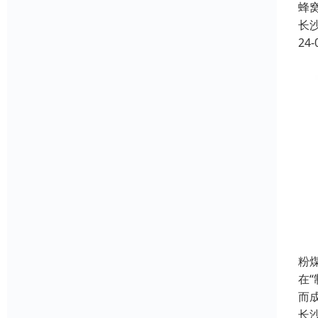
蜂
长
24-
粉
在
而
长