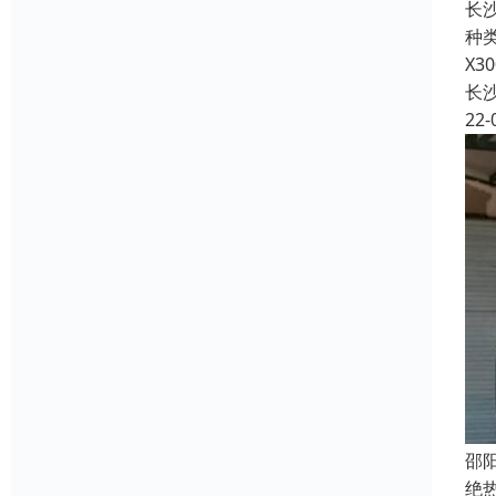
长
种类
X30
长
22-
邵
绝热