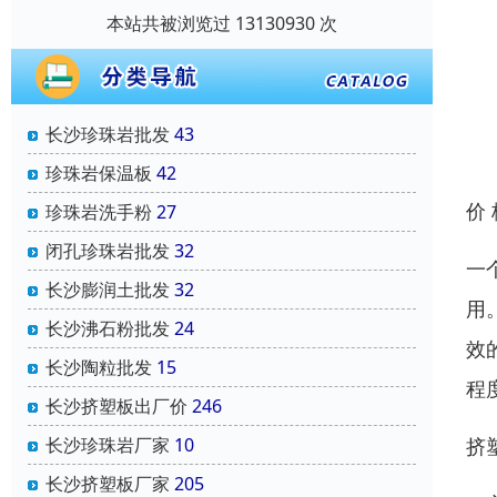
本站共被浏览过 13130930 次
长沙珍珠岩批发
43
珍珠岩保温板
42
价
珍珠岩洗手粉
27
闭孔珍珠岩批发
32
一
长沙膨润土批发
32
用
长沙沸石粉批发
24
效
长沙陶粒批发
15
程
长沙挤塑板出厂价
246
挤
长沙珍珠岩厂家
10
长沙挤塑板厂家
205