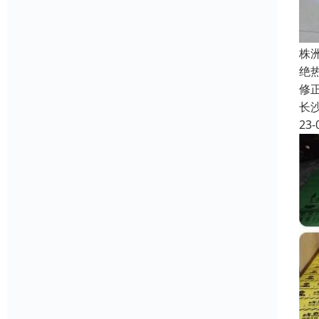
株
绝热
修正
长
23-