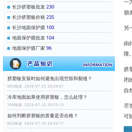
一
长沙挤塑板批发
230
朋
长沙挤塑板价格
235
另
长沙地面保护膜
100
地面保护膜批发
104
由
地面保护膜厂家
96
障
挤
挤塑板安装时如何避免出现空鼓和裂缝？
闭
605阅读 2026-07-25 20:54:01
自
冷库地面如果使用挤塑板，怎么处理？
尽
598阅读 2026-07-25 20:53:15
如何判断挤塑板的质量是否合格？
可
602阅读 2026-07-25 20:52:17