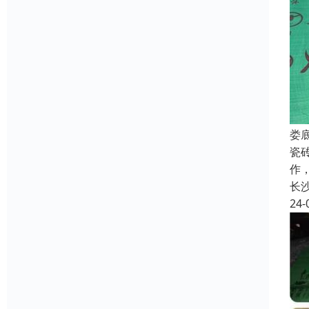
娄
瓷
作
长
24-